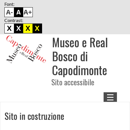
Font:
Contrast:
Museo e Real
Main
menu
Bosco di
Capodimonte
Sito accessibile
Menu
MUSEO E REAL BOSCO
Sito in costruzione
LA REGGIA