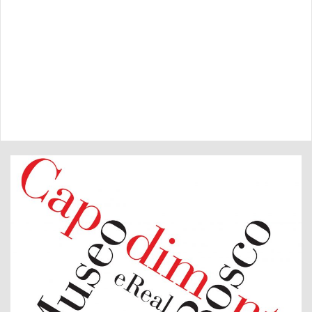
LA STORIA
EDIFICI DEL BOSCO
UN GIARDINO STORICO
LA CAPRAIA. CENTRO PER LA
STORIA DELL’ARTE E
DELL’ARCHITETTURA DELLE
CITTÀ PORTUALI
ATTIVITÀ E REGOLAMENTO
ORGANIZZA LA TUA VISITA
VISITATORE CON DIVERSE
ABILITÀ
PERCORSI TATTILI
INFO UTILI