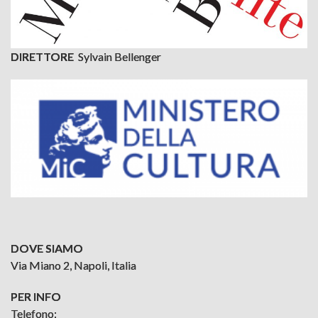
RIPRESE FOTOGRAFICHE E
VIDEO
ORARI
DIRETTORE
Sylvain Bellenger
BIGLIETTI
COME RAGGIUNGERCI
SPAZI PER EVENTI
INFORMATIONS UTILES
USEFUL INFORMATION
MOSTRE
DOVE SIAMO
Via Miano 2, Napoli, Italia
PER INFO
Telefono: